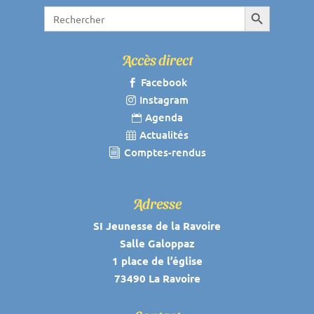
Search Button
Search
for:
Accès direct
Facebook

Instagram

Agenda

Actualités

Comptes-rendus
i
Adresse
SI Jeunesse de la Ravoire
Salle Galoppaz
1 place de l’église
73490 La Ravoire