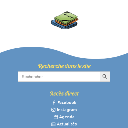
Recherche dans le site
Search Button
Search
for:
Accès direct
Facebook

Instagram

Agenda

Actualités
