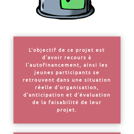
L’objectif de ce projet est
d’avoir recours à
l’autofinancement, ainsi les
jeunes participants se
retrouvent dans une situation
réelle d’organisation,
d’anticipation et d’évaluation
de la faisabilité de leur
projet.