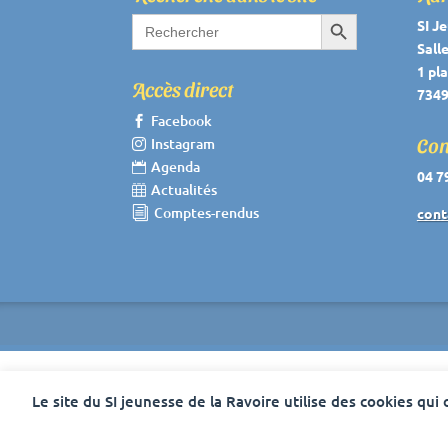
Search Button
Search
SI J
for:
Sall
1 pla
Accès direct
7349
Facebook

Con
Instagram

Agenda

04 7
Actualités

Comptes-rendus
i
cont
Le site du SI jeunesse de la Ravoire utilise des cookies qui
Cookies