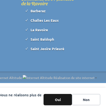
de la Ravoire
Barberaz
N
Challes Les Eaux
N
La Ravoire
N
Saint Baldoph
N
Saint Jeoire Prieuré
N
ternet Altitude
•
 Nous ne réalisons plus de
Oui
Non