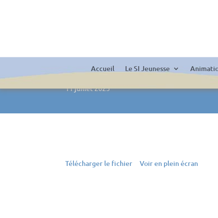
Règlement intérieur ALSH 1
Accueil
Le SI Jeunesse
Animati
11 juillet 2025
Télécharger le fichier
Voir en plein écran