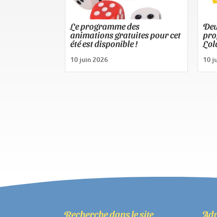
Le programme des
Deu
animations gratuites pour cet
pro
été est disponible !
Lol
10 juin 2026
10 j
Recherche dans le site
Adr