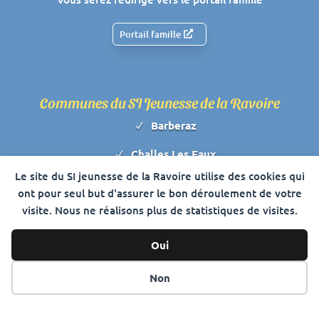
Portail famille
Communes du SI Jeunesse de la Ravoire
Barberaz
N
Challes Les Eaux
N
Le site du SI jeunesse de la Ravoire utilise des cookies qui
La Ravoire
N
ont pour seul but d'assurer le bon déroulement de votre
visite. Nous ne réalisons plus de statistiques de visites.
Saint Baldoph
N
Saint Jeoire Prieuré
N
Oui
Cookies
Non
•
Plan du site
•
Mentions légales
• Réalisation :
Internet
Altitude
•