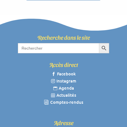
Recherche dans le site
Search Button
Search
for:
Accès direct
Facebook

Instagram

Agenda

Actualités

Comptes-rendus
i
Adresse